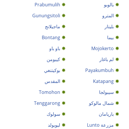
بالوبو
Prabumulih
المترو
Gunungsitoli
بليتار
ماجيلانج
بيما
Bontang
Mojokerto
باو باو
لم باغار
كيبومن
Payakumbuh
بوكيتنغي
Katapang
المقدس
سيبولجا
Tomohon
شمال مالوكو
Tenggarong
باريامان
سولوك
مزرعة Lunto
ليوبولد