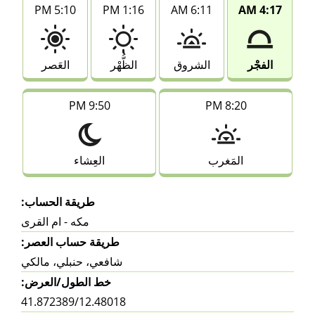
5:10 PM
1:16 PM
6:11 AM
4:17 AM
الفجْر
الشروق
الظُّهْر
العَصر
9:50 PM
8:20 PM
المَغرب
العِشاء
طريقة الحساب:
مكه - ام القرى
طريقة حساب العصر:
شافعي، حنبلي، مالكي
خط الطول/العرض:
41.872389/12.48018