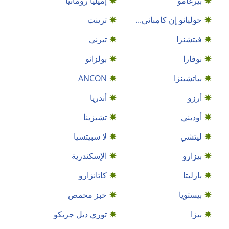
بيرغامو
إميليا رومانيا
جوليانو إن كامباني...
ترينت
فيتشنزا
تيرني
نوفارا
بولزانو
بياتشينزا
ANCON
أرزو
أندريا
أوديني
تشيزينا
ليتشي
لا سبيتسيا
بيزارو
الإسكندرية
بارليتا
كاتانزارو
بيستويا
خبز محمص
بيزا
توري ديل جريكو