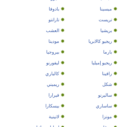
ميسينا
بادوفا
تريست
تارانتو
بريشيا
العشب
ريجيو كالابريا
مودينا
بارما
بيروجيا
ريجيو إميليا
ليفورنو
رافينا
كالياري
شكل
ريميني
ساليرنو
فيرارا
ساساري
بيسكارا
مونزا
لاتينية