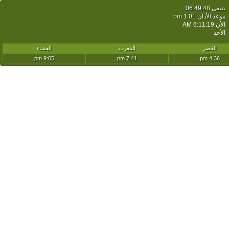
يتبقى
06:49:48
موعد الأذان 1:01 pm
الأن
6:11:19 AM
الأحد
العَصر
المَغرب
العِشاء
9:05 pm
7:41 pm
4:36 pm