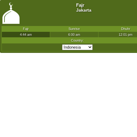
Fajr
Jakarta
Fajr
Sunrise
Dhuhr
4:44 am
6:00 am
12:01 pm
Country: