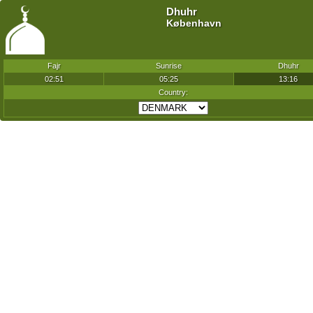
Dhuhr
København
Fajr
Sunrise
Dhuhr
02:51
05:25
13:16
Country: