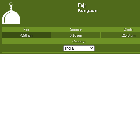
Fajr
Kongaon
Fajr
Sunrise
Dhuhr
4:58 am
6:16 am
12:43 pm
Country: