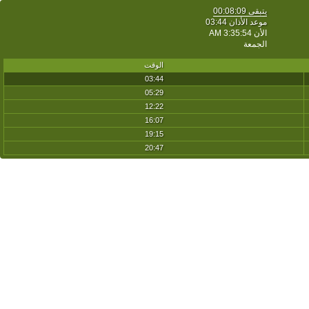
يتبقى
00:08:09
موعد الأذان 03:44
الأن
3:35:54 AM
الجمعة
الوقت
03:44
05:29
12:22
16:07
19:15
20:47