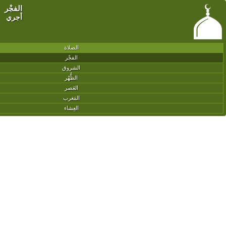
الفجْر
أجري
الصلاة
الفجْر
الشروق
الظُّهْر
العَصر
المَغرب
العِشاء