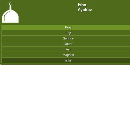
Isha
Ayakoz
Pray
Fajr
Sunrise
Dhuhr
Asr
Maghrib
Isha