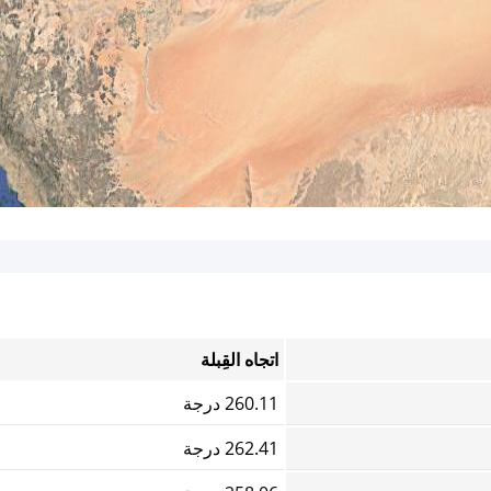
اتجاه القِبلة
260.11 درجة
262.41 درجة