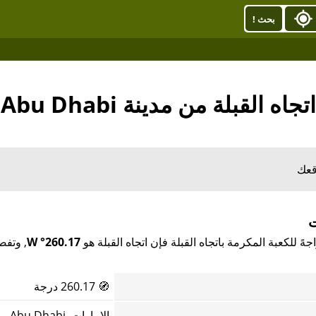
بحث !
اتجاه القبلة من مدينة Abu Dhabi
قعك
260.17° W
🧭
260.17 درجة
الإمارات, Abu Dhabi