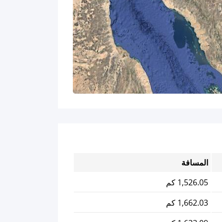
المسافة
1,526.05 كم
1,662.03 كم