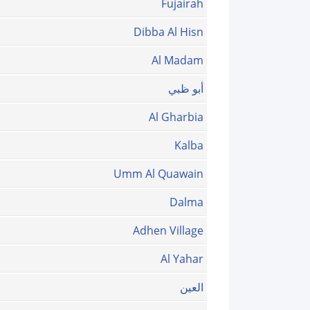
Fujairah
Dibba Al Hisn
Al Madam
أبو ظبي
Al Gharbia
Kalba
Umm Al Quawain
Dalma
Adhen Village
Al Yahar
العين