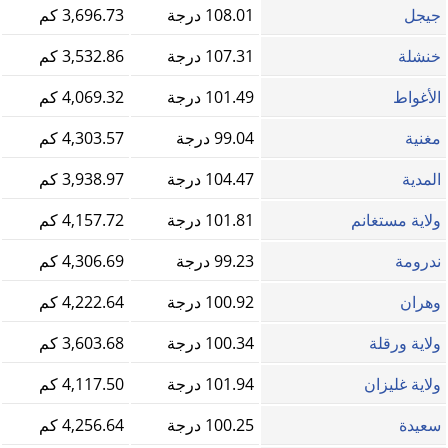
جيجل
108.01 درجة
3,696.73 كم
خنشلة
107.31 درجة
3,532.86 كم
الأغواط
101.49 درجة
4,069.32 كم
مغنية
99.04 درجة
4,303.57 كم
المدية
104.47 درجة
3,938.97 كم
ولاية مستغانم
101.81 درجة
4,157.72 كم
ندرومة
99.23 درجة
4,306.69 كم
وهران
100.92 درجة
4,222.64 كم
ولاية ورقلة
100.34 درجة
3,603.68 كم
ولاية غليزان
101.94 درجة
4,117.50 كم
سعيدة
100.25 درجة
4,256.64 كم