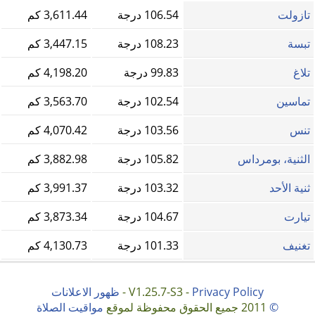
تازولت
106.54 درجة
3,611.44 كم
تبسة
108.23 درجة
3,447.15 كم
تلاغ
99.83 درجة
4,198.20 كم
تماسين
102.54 درجة
3,563.70 كم
تنس
103.56 درجة
4,070.42 كم
الثنية، بومرداس
105.82 درجة
3,882.98 كم
ثنية الأحد
103.32 درجة
3,991.37 كم
تيارت
104.67 درجة
3,873.34 كم
تغنيف
101.33 درجة
4,130.73 كم
Privacy Policy
V1.25.7-S3 -
-
ظهور الاعلانات
©
2011 جميع الحقوق محفوظة لموقع
مواقيت الصلاة