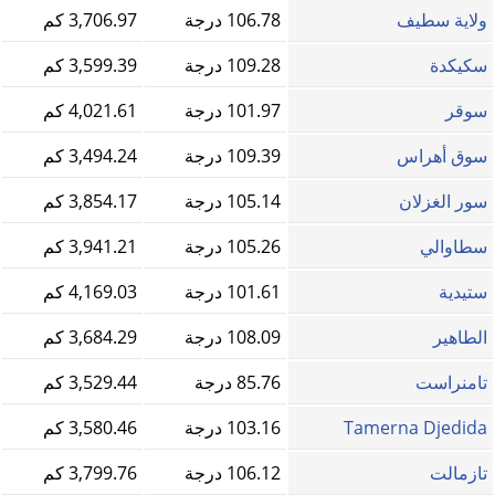
ولاية سطيف
106.78 درجة
3,706.97 كم
سكيكدة
109.28 درجة
3,599.39 كم
سوقر
101.97 درجة
4,021.61 كم
سوق أهراس
109.39 درجة
3,494.24 كم
سور الغزلان
105.14 درجة
3,854.17 كم
سطاوالي
105.26 درجة
3,941.21 كم
ستيدية
101.61 درجة
4,169.03 كم
الطاهير
108.09 درجة
3,684.29 كم
تامنراست
85.76 درجة
3,529.44 كم
Tamerna Djedida
103.16 درجة
3,580.46 كم
تازمالت
106.12 درجة
3,799.76 كم