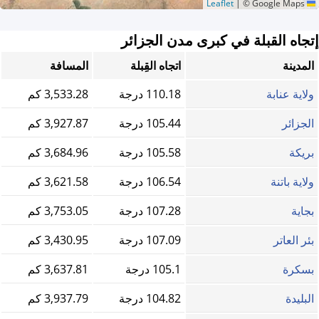
|
© Google Maps
Leaflet
إتجاه القبلة في كبرى مدن الجزائر
المدينة
اتجاه القِبلة
المسافة
ولاية عنابة
110.18 درجة
3,533.28 كم
الجزائر
105.44 درجة
3,927.87 كم
بريكة
105.58 درجة
3,684.96 كم
ولاية باتنة
106.54 درجة
3,621.58 كم
بجاية
107.28 درجة
3,753.05 كم
بئر العاتر
107.09 درجة
3,430.95 كم
بسكرة
105.1 درجة
3,637.81 كم
البليدة
104.82 درجة
3,937.79 كم