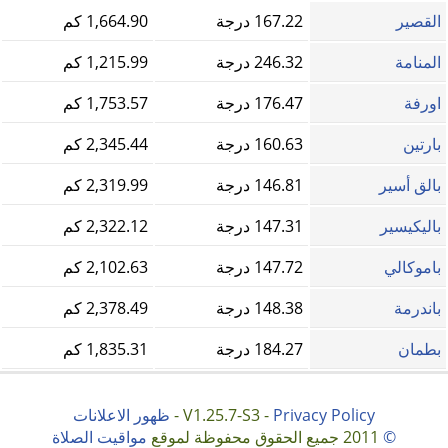
القصير
167.22 درجة
1,664.90 كم
المنامة
246.32 درجة
1,215.99 كم
اورفة
176.47 درجة
1,753.57 كم
بارتين
160.63 درجة
2,345.44 كم
بالق أسير
146.81 درجة
2,319.99 كم
باليكيسير
147.31 درجة
2,322.12 كم
باموكالي
147.72 درجة
2,102.63 كم
باندرمة
148.38 درجة
2,378.49 كم
بطمان
184.27 درجة
1,835.31 كم
Privacy Policy
V1.25.7-S3 -
-
ظهور الاعلانات
©
2011 جميع الحقوق محفوظة لموقع
مواقيت الصلاة