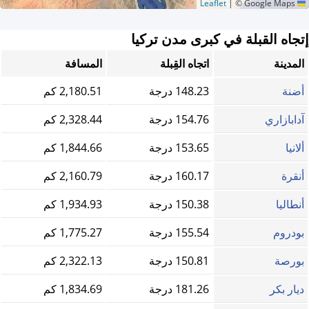
|
© Google Maps
Leaflet
إتجاه القبلة في كبرى مدن تركيا
المدينة
اتجاه القِبلة
المسافة
أضنة
148.23 درجة
2,180.51 كم
آدابازاري
154.76 درجة
2,328.44 كم
ألانيا
153.65 درجة
1,844.66 كم
أنقرة
160.17 درجة
2,160.79 كم
أنطاليا
150.38 درجة
1,934.93 كم
بودروم
155.54 درجة
1,775.27 كم
بورصة
150.81 درجة
2,322.13 كم
ديار بكر
181.26 درجة
1,834.69 كم