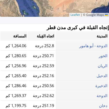
|
© Google Maps
Leaflet
إتجاه القبلة في كبرى مدن قطر
المدينة
اتجاه القِبلة
المسافة
الدوحة - أبو هامور
252.8 درجة
1,264.06 كم
الخور
250.71 درجة
1,280.65 كم
الريان
252.59 درجة
1,256.96 كم
الدحيل
252.16 درجة
1,265.40 كم
الذخيرة
250.56 درجة
1,286.46 كم
الدوحة
252.62 درجة
1,269.37 كم
دخان
251.19 درجة
1,199.75 كم