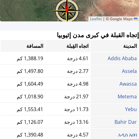
|
© Google Maps
Leaflet
إتجاه القبلة في كبرى مدن إثيوبيا
المدينة
اتجاه القِبلة
المسافة
Addis Ababa
4.61 درجة
1,388.19 كم
Assela
2.77 درجة
1,497.80 كم
Awassa
4.98 درجة
1,604.49 كم
Metema
21.97 درجة
1,018.90 كم
Yebu
11.73 درجة
1,553.41 كم
Bahir Dar
13.16 درجة
1,126.07 كم
አዲስ አበባ
4.57 درجة
1,390.48 كم