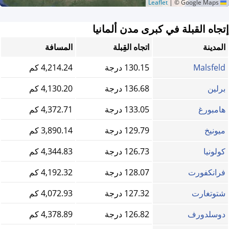
|
© Google Maps
Leaflet
إتجاه القبلة في كبرى مدن ألمانيا
المدينة
اتجاه القِبلة
المسافة
Malsfeld
130.15 درجة
4,214.24 كم
برلين
136.68 درجة
4,130.20 كم
هامبورغ
133.05 درجة
4,372.71 كم
ميونيخ
129.79 درجة
3,890.14 كم
كولونيا
126.73 درجة
4,344.83 كم
فرانكفورت
128.07 درجة
4,192.32 كم
شتوتغارت
127.32 درجة
4,072.93 كم
دوسلدورف
126.82 درجة
4,378.89 كم