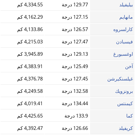
بيليفيلد
129.77 درجة
4,334.55 كم
مانهايم
127.15 درجة
4,162.29 كم
كارلسروه
126.57 درجة
4,133.86 كم
فيسبادن
127.47 درجة
4,215.03 كم
اوغسبورغ
129.13 درجة
3,945.89 كم
آخن
125.49 درجة
4,383.91 كم
غيلسنكيرشن
127.45 درجة
4,376.78 كم
برونزويك
132.58 درجة
4,249.58 كم
كيمنتس
134.44 درجة
4,019.41 كم
كما
133.9 درجة
4,425.65 كم
كريفيلد
126.66 درجة
4,392.47 كم