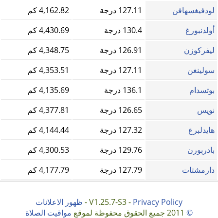
لودفيغسهافن
127.11 درجة
4,162.82 كم
أولدنبورغ
130.4 درجة
4,430.69 كم
ليفركوزن
126.91 درجة
4,348.75 كم
سولينغن
127.11 درجة
4,353.51 كم
بوتسدام
136.1 درجة
4,135.69 كم
نويس
126.65 درجة
4,377.81 كم
هايدلبرغ
127.32 درجة
4,144.44 كم
بادربورن
129.76 درجة
4,300.53 كم
دارمشتات
127.79 درجة
4,177.79 كم
Privacy Policy
V1.25.7-S3 -
-
ظهور الاعلانات
©
2011 جميع الحقوق محفوظة لموقع
مواقيت الصلاة