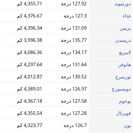
دورتموند
127.92 درجة
4,355.71 كم
غذاء
127.3 درجة
4,376.67 كم
بريمن
131.09 درجة
4,396.34 كم
دريسدن
135.77 درجة
3,996.38 كم
لايبزيغ
134.17 درجة
4,086.36 كم
هانوفر
131.64 درجة
4,297.64 كم
نورمبرج
130.52 درجة
4,012.87 كم
دويسبورغ
126.97 درجة
4,389.01 كم
بوخوم
127.58 درجة
4,367.18 كم
فوبرتال
127.28 درجة
4,355.54 كم
بون
126.7 درجة
4,323.77 كم