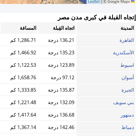
|
© Google Maps
Leaflet
إتجاه القبلة في كبرى مدن مصر
المدينة
اتجاه القِبلة
المسافة
القاهرة
136.21 درجة
1,286.71 كم
الأسكندرية
135.23 درجة
1,466.92 كم
اسيوط
123.89 درجة
1,122.53 كم
أسوان
97.12 درجة
1,658.76 كم
الجيزة
135.87 درجة
1,333.85 كم
بني سويف
132.09 درجة
1,221.48 كم
دمنهور
136.68 درجة
1,417.64 كم
دمياط
142.46 درجة
1,367.14 كم