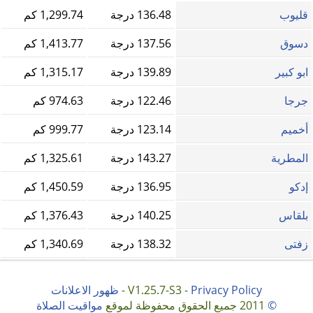
قليوب
136.48 درجة
1,299.74 كم
دسوق
137.56 درجة
1,413.77 كم
ابو كبير
139.89 درجة
1,315.17 كم
جرجا
122.46 درجة
974.63 كم
أخميم
123.14 درجة
999.77 كم
المطرية
143.27 درجة
1,325.61 كم
إدكو
136.95 درجة
1,450.59 كم
بلقاس
140.25 درجة
1,376.43 كم
زفتى
138.32 درجة
1,340.69 كم
Privacy Policy
V1.25.7-S3 -
-
ظهور الاعلانات
©
2011 جميع الحقوق محفوظة لموقع
مواقيت الصلاة