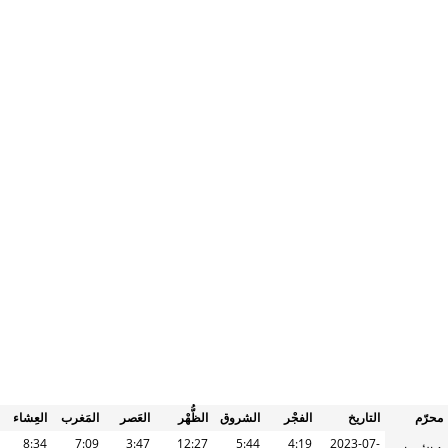
محرّم
التاريخ
الفجْر
الشروق
الظُّهْر
العَصر
المَغرب
العِشاء
8:34
7:09
3:47
12:27
5:44
4:19
2023-07-