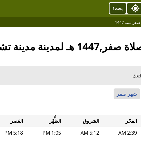
بحث !
ر سنة 1447
 لمدينة مدينة تشيلمسفورد
قعك
شهر صفر
الفجْر
الشروق
الظُّهْر
العَصر
5:18 PM
1:05 PM
5:12 AM
2:39 AM