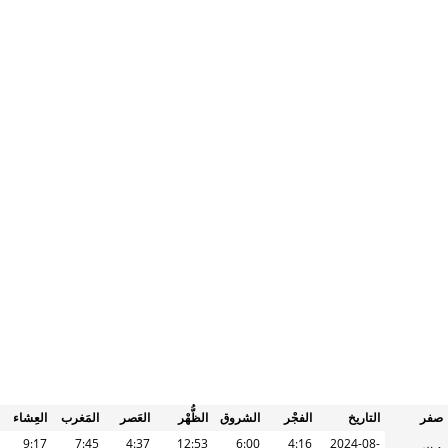
صفر
التاريخ
الفجْر
الشروق
الظُّهْر
العَصر
المَغرب
العِشاء
9:17
7:45
4:37
12:53
6:00
4:16
2024-08-