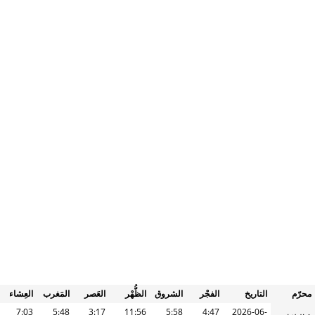
محرّم
التاريخ
الفجْر
الشروق
الظُّهْر
العَصر
المَغرب
العِشاء
7:03
5:48
3:17
11:56
5:58
4:47
2026-06-