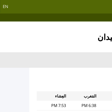
EN
المَغرب
العِشاء
7:53 PM
6:38 PM