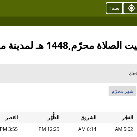
بحث !
صلاة محرّم,1448 هـ لمدينة ميدان
قعك
شهر محرّم
الفجْر
الشروق
الظُّهْر
العَصر
3:55 PM
12:29 PM
6:14 AM
5:02 AM