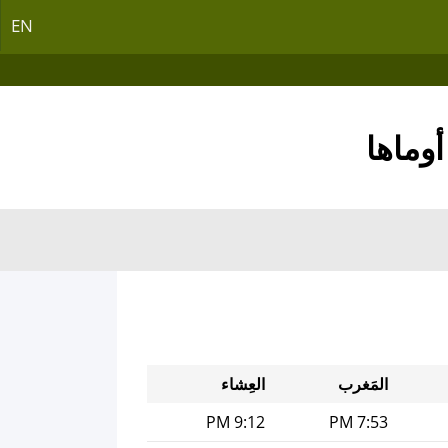
EN
المَغرب
العِشاء
9:12 PM
7:53 PM