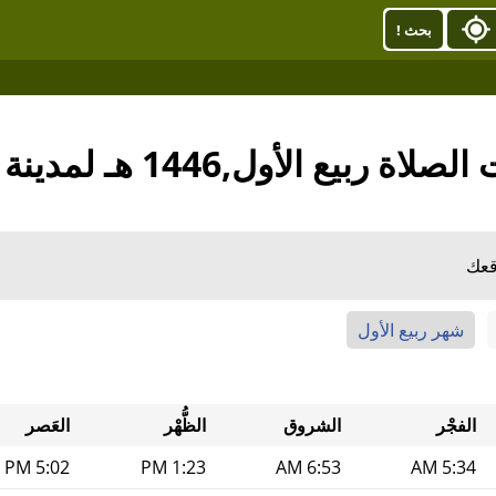
بحث !
ة ربيع الأول,1446 هـ لمدينة أوماها
قعك
شهر ربيع الأول
الفجْر
الشروق
الظُّهْر
العَصر
5:02 PM
1:23 PM
6:53 AM
5:34 AM