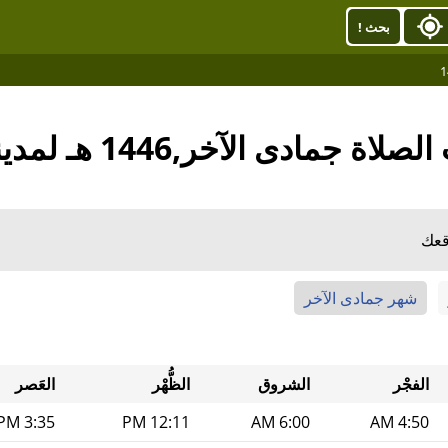
بحث !
اة جمادى الآخر,1446 هـ لمدينة حقل
قعك
شهر جمادى الآخر
الفجْر
الشروق
الظُّهْر
العَصر
3:35 PM
12:11 PM
6:00 AM
4:50 AM