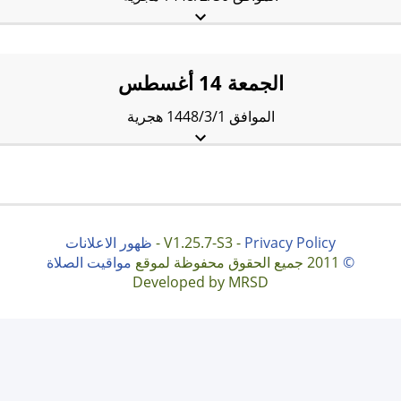
الفجْر:
3:51 am
الشروق:
5:21 am
الظُّهْر:
12:01 pm
العَصر:
3:39 pm
المَغرب:
6:41 pm
العِشاء:
8:11 pm
الجمعة 14 أغسطس
الموافق 1448/3/1 هجرية
الفجْر:
3:52 am
الشروق:
5:22 am
الظُّهْر:
12:01 pm
العَصر:
3:38 pm
المَغرب:
6:40 pm
العِشاء:
8:10 pm
Privacy Policy
V1.25.7-S3 -
-
ظهور الاعلانات
©
2011 جميع الحقوق محفوظة لموقع
مواقيت الصلاة
Developed by MRSD