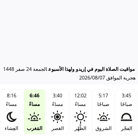
مواقيت الصلاة اليوم في إريدو ولهذا الأسبوع
الجمعة 24 صفر 1448
هجرية الموافق 2026/08/07
8:16
6:46
3:40
12:02
5:17
3:45
صباحًا
صباحًا
مساءً
مساءً
مساءً
مساءً
الفجْر
الشروق
الظُّهْر
العَصر
المَغرب
العِشاء