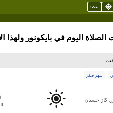
بحث !
 الصلاة اليوم في بايكونور ولهذا ال
قعك
س
شهر صفر
9
ر, كازاخستان
ال