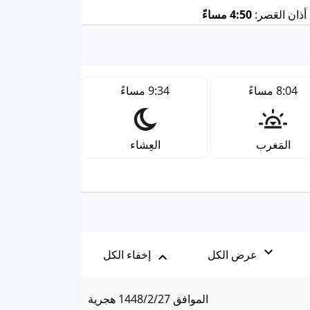
ذان العَصر:
4:50 مساءً
8:04 مساءً
9:34 مساءً
المَغرب
العِشاء
عرض الكل
إخفاء الكل
الموافق 1448/2/27 هجرية