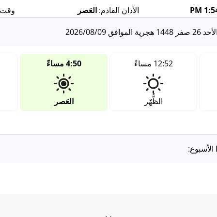
1:54
الأذان القادم:
العَصر
وقت أ
حد 26 صفر 1448 هجرية الموافق 2026/08/09
12:52 مساءً
4:50 مساءً
الظُّهْر
العَصر
 الأسبوع: