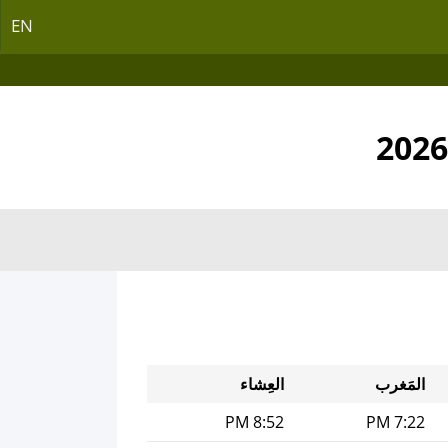
EN
المَغرب
العِشاء
8:52 PM
7:22 PM