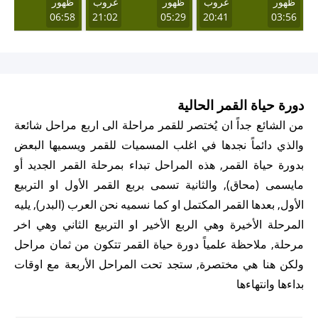
ظهور
غروب
ظهور
غروب
ظهور
غر
18
06:58
21:02
05:29
20:41
03:56
دورة حياة القمر الحالية
من الشائع جداً ان يُختصر للقمر مراحلة الى اربع مراحل شائعة
والذي دائماً نجدها في اغلب المسميات للقمر ويسميها البعض
بدورة حياة القمر, هذه المراحل تبداء بمرحلة القمر الجديد أو
مايسمى (محاق), والثانية تسمى بربع القمر الأول او التربيع
الأول, بعدها القمر المكتمل او كما نسميه نحن العرب (البدر), يليه
المرحلة الأخيرة وهي الربع الأخير او التربيع الثاني وهي اخر
مرحلة, ملاحظة علمياً دورة حياة القمر تتكون من ثمان مراحل
ولكن هنا هي مختصرة, ستجد تحت المراحل الأربعة مع اوقات
بداءها وانتهاءها