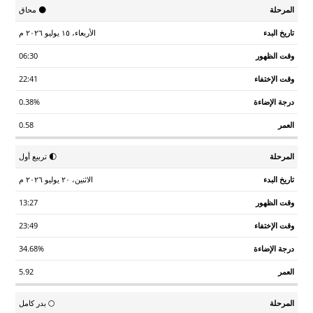
تاريخ
وقت
وقت
درجة
🌑 محاق
المرحلة
العمر
البدء
الظهور
الإختفاء
الإضاءة
الأربعاء، ١٥ يوليو ٢٠٢٦ م
06:30
22:41
0.38%
0.58
🌓 تربيع أول
الاثنين، ٢٠ يوليو ٢٠٢٦ م
13:27
23:49
34.68%
5.92
🌕 بدر كامل