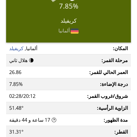
7.85%
كريفيلد
ألمانيا
المكان:
ألمانيا,
كريفيلد
مرحلة القمر:
🌘 هلال ثاني
العمر الحالي للقمر:
26.86
درجة الإضاءة:
7.85%
شروق/غروب القمر:
02:28/20:12
الزاوية الرأسية:
51.48°
مدة الظهور:
🕑 17 ساعة و 44 دقيقة
القطر:
31.31°