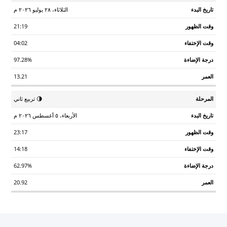
الثلاثاء، ٢٨ يوليو ٢٠٢٦ م
21:19
04:02
97.28%
13.21
🌗 تربيع ثاني
الأربعاء، ٥ أغسطس ٢٠٢٦ م
23:17
14:18
62.97%
20.92