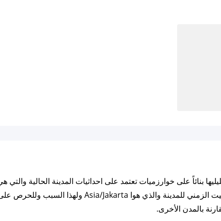
110.416667 ايضاً مزامنة الأوقات بناء على التوقيت الزمني ل
ارنة بالمدن الأخرى.