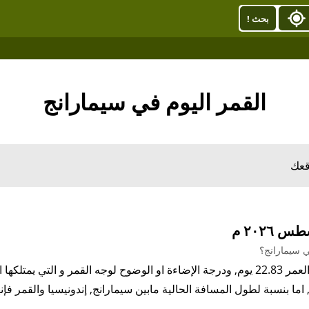
بحث !
القمر اليوم في سيمارانج
قعك
ي سيمارانج؟
 اما بنسبة لطول المسافة الحالية مابين سيمارانج, إندونيسيا والقمر فإنها 366,277.13كيلو مت