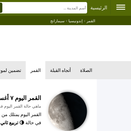
الرئيسية
›
›
القمر
إندونيسيا
سيمارانج
الصلاة
أتجاه القبلة
القمر
تضمين لمو
القمر اليوم ٧ أغسطس ٢٠٢٦ م
ماهي حالة القمر اليوم ف
في حالة
🌗 تربيع ثاني
,