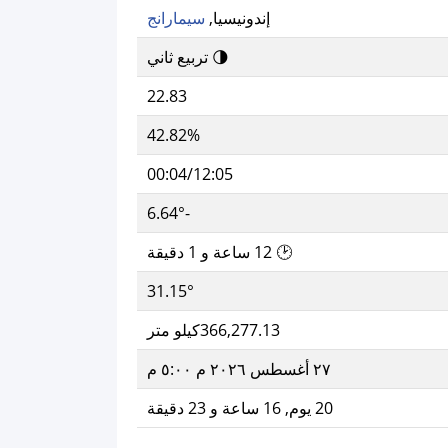
إندونيسيا,
سيمارانج
🌗 تربيع ثاني
22.83
42.82%
00:04/12:05
-6.64°
🕑 12 ساعة و 1 دقيقة
31.15°
366,277.13كيلو متر
٢٧ أغسطس ٢٠٢٦ م ٥:٠٠ م
20 يوم, 16 ساعة و 23 دقيقة