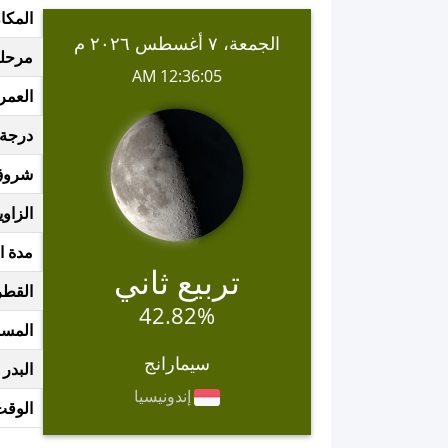
المكا
الجمعة، ٧ أغسطس ٢٠٢٦ م
مرحلة
12:36:05 AM
العمر
درجة 
شروق
الزاوي
مدة ا
تربيع ثاني
القطر
42.82%
المسا
سيمارانج
البدر 
إندونيسيا
الوقت 