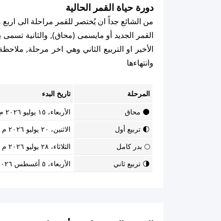
دورة حياة القمر الحالية
من الشائع جداً ان يُختصر للقمر مراحلة الى اربع
القمر الجديد أو مايسمى (محاق), والثانية تسمى برب
الأخير او التربيع الثاني وهي اخر مرحلة, ملاح
وانتهاءها
المرحلة
تاريخ البدء
🌑 محاق
الأربعاء، ١٥ يوليو ٢٠٢٦ م
🌓 تربيع أول
الاثنين، ٢٠ يوليو ٢٠٢٦ م
🌕 بدر كامل
الثلاثاء، ٢٨ يوليو ٢٠٢٦ م
🌗 تربيع ثاني
الأربعاء، ٥ أغسطس ٢٠٢٦ م