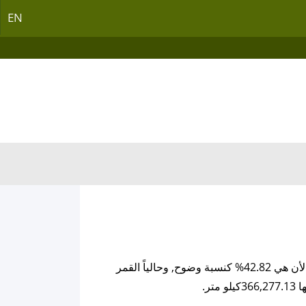
EN
القمر اليوم يمتلك من العمر 22.83 يوم, ودرجة الإضاءة او الوضوح لوجه القمر و التي يمتلكها الأن هي 42.82% كنسبة وضوح, وحالياً القمر
ر.