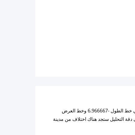
ملاحظة: كل التفاصيل والبيانات للقمر أدناه تم تحليليها بنائاً على خوارزميات تعتمد على احداثيات المدينة الحالية والتي هي خط الطول -6.966667 وخط العرض
لمدينة والذي هوا Asia/Jakarta ولهذا السبب وللحرص على دقة التحليل ستجد هناك اختلاف من مدينة