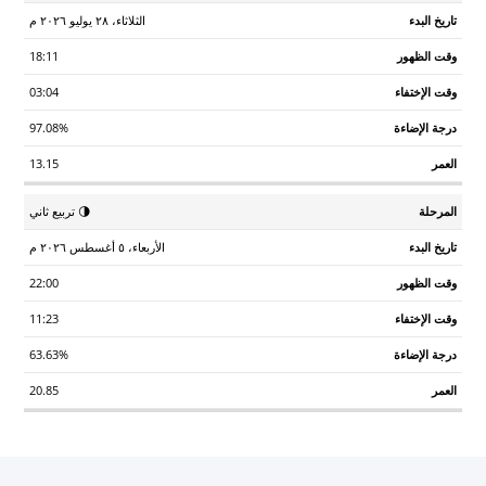
الثلاثاء، ٢٨ يوليو ٢٠٢٦ م
18:11
03:04
97.08%
13.15
🌗 تربيع ثاني
الأربعاء، ٥ أغسطس ٢٠٢٦ م
22:00
11:23
63.63%
20.85