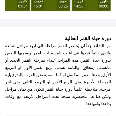
ظهور
غروب
ظهور
غروب
ظهور
غر
57
01:34
16:01
00:25
14:56
00:00
دورة حياة القمر الحالية
من الشائع جداً ان يُختصر للقمر مراحلة الى اربع مراحل شائعة
والذي دائماً نجدها في اغلب المسميات للقمر ويسميها البعض
بدورة حياة القمر, هذه المراحل تبداء بمرحلة القمر الجديد أو
مايسمى (محاق), والثانية تسمى بربع القمر الأول او التربيع
الأول, بعدها القمر المكتمل او كما نسميه نحن العرب (البدر), يليه
المرحلة الأخيرة وهي الربع الأخير او التربيع الثاني وهي اخر
مرحلة, ملاحظة علمياً دورة حياة القمر تتكون من ثمان مراحل
ولكن هنا هي مختصرة, ستجد تحت المراحل الأربعة مع اوقات
بداءها وانتهاءها