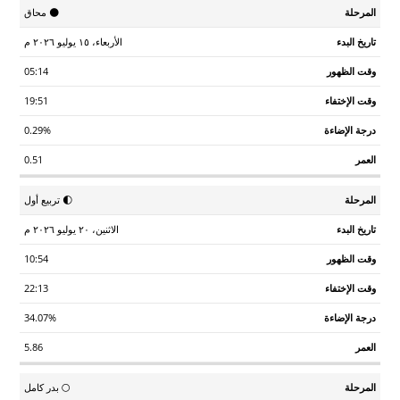
تاريخ
وقت
وقت
درجة
🌑 محاق
المرحلة
العمر
البدء
الظهور
الإختفاء
الإضاءة
الأربعاء، ١٥ يوليو ٢٠٢٦ م
05:14
19:51
0.29%
0.51
🌓 تربيع أول
الاثنين، ٢٠ يوليو ٢٠٢٦ م
10:54
22:13
34.07%
5.86
🌕 بدر كامل