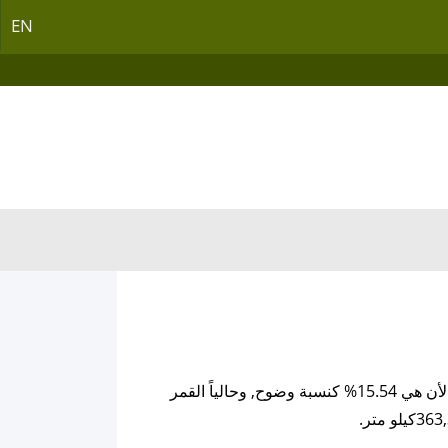
EN
القمر اليوم يمتلك من العمر 25.72 يوم, ودرجة الإضاءة او الوضوح لوجه القمر و التي يمتلكها الأن هي 15.54% كنسبة وضوح, وحالياً القمر