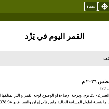
بحث !
القمر اليوم في يَزْد
قعك
يَزْد؟
 اما بنسبة لطول المسافة الحالية مابين يَزْد, إيران والقمر فإنها 363,378.94كيلو متر.