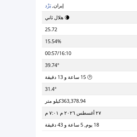
إيران,
يَزْد
🌘 هلال ثاني
25.72
15.54%
00:57/16:10
39.74°
🕑 15 ساعة و 13 دقيقة
31.4°
363,378.94كيلو متر
٢٧ أغسطس ٢٠٢٦ م ٧:٠١ م
18 يوم, 5 ساعة و 43 دقيقة