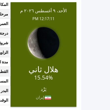
المكا
الأحد، ٩ أغسطس ٢٠٢٦ م
مرحلة
12:17:11 PM
العمر
درجة 
شروق
الزاوي
مدة ا
هلال ثاني
القطر
15.54%
المساف
يَزْد
البدر 
إيران
الوقت 