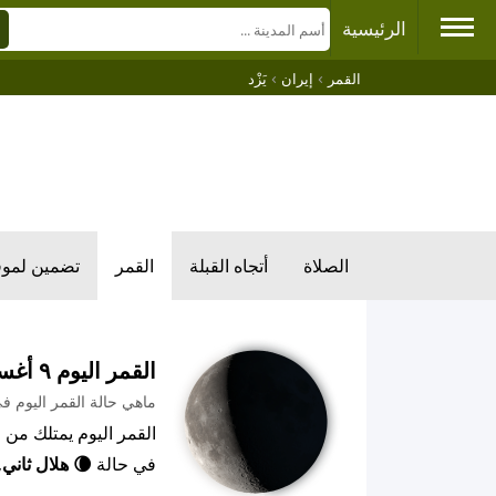
الرئيسية
›
›
القمر
إيران
يَزْد
الصلاة
أتجاه القبلة
القمر
تضمين لمو
القمر اليوم ٩ أغسطس ٢٠٢٦ م
ماهي حالة القمر اليوم في 
في حالة
🌘 هلال ثاني
,