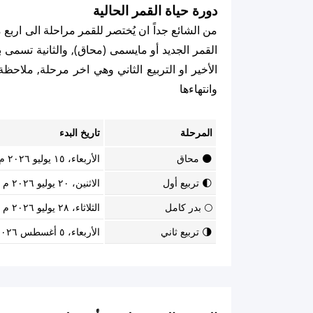
دورة حياة القمر الحالية
من الشائع جداً ان يُختصر للقمر مراحلة الى اربع
القمر الجديد أو مايسمى (محاق), والثانية تسمى برب
الأخير او التربيع الثاني وهي اخر مرحلة, ملاح
وانتهاءها
المرحلة
تاريخ البدء
🌑 محاق
الأربعاء، ١٥ يوليو ٢٠٢٦ م
🌓 تربيع أول
الاثنين، ٢٠ يوليو ٢٠٢٦ م
🌕 بدر كامل
الثلاثاء، ٢٨ يوليو ٢٠٢٦ م
🌗 تربيع ثاني
الأربعاء، ٥ أغسطس ٢٠٢٦ م