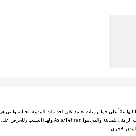
54.356856 ايضاً مزامنة الأوقات بناء على التوقيت الزمني ل
لمدن الأخرى.