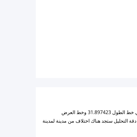
ملاحظة: كل التفاصيل والبيانات للقمر أدناه تم تحليليها بنائاً على خوارزميات تعتمد على احداثيات المدينة الحالية والتي هي خط الطول 31.897423 وخط العرض
لمدينة والذي هوا Asia/Tehran ولهذا السبب وللحرص على دقة التحليل ستجد هناك اختلاف من مدينة لمدينة