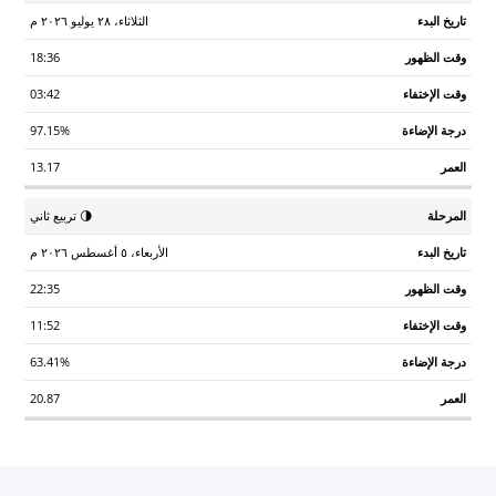
الثلاثاء، ٢٨ يوليو ٢٠٢٦ م
18:36
03:42
97.15%
13.17
🌗 تربيع ثاني
الأربعاء، ٥ أغسطس ٢٠٢٦ م
22:35
11:52
63.41%
20.87