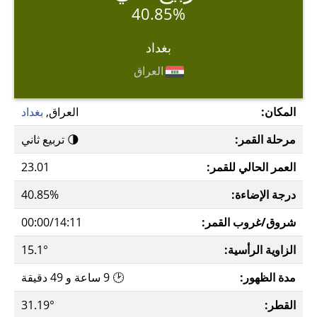
40.85%
بغداد
العراق
المكان:
العراق,
بغداد
مرحلة القمر:
🌗 تربيع ثاني
العمر الحالي للقمر:
23.01
درجة الإضاءة:
40.85%
شروق/غروب القمر:
00:00/14:11
الزاوية الرأسية:
15.1°
مدة الظهور:
🕑 9 ساعة و 49 دقيقة
القطر:
31.19°