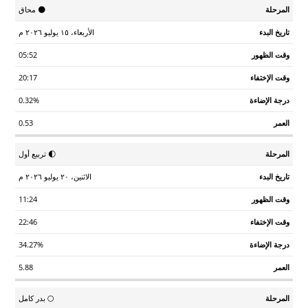
تاريخ
وقت
وقت
درجة
🌑 محاق
المرحلة
العمر
البدء
الظهور
الإختفاء
الإضاءة
الأربعاء، ١٥ يوليو ٢٠٢٦ م
05:52
20:17
0.32%
0.53
🌓 تربيع أول
الاثنين، ٢٠ يوليو ٢٠٢٦ م
11:24
22:46
34.27%
5.88
🌕 بدر كامل