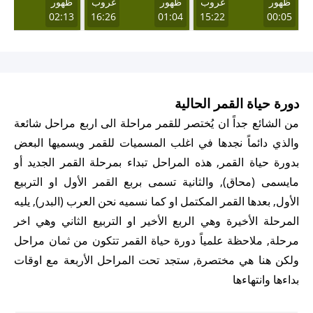
ظهور
غروب
ظهور
غروب
ظهور
غر
22
02:13
16:26
01:04
15:22
00:05
دورة حياة القمر الحالية
من الشائع جداً ان يُختصر للقمر مراحلة الى اربع مراحل شائعة
والذي دائماً نجدها في اغلب المسميات للقمر ويسميها البعض
بدورة حياة القمر, هذه المراحل تبداء بمرحلة القمر الجديد أو
مايسمى (محاق), والثانية تسمى بربع القمر الأول او التربيع
الأول, بعدها القمر المكتمل او كما نسميه نحن العرب (البدر), يليه
المرحلة الأخيرة وهي الربع الأخير او التربيع الثاني وهي اخر
مرحلة, ملاحظة علمياً دورة حياة القمر تتكون من ثمان مراحل
ولكن هنا هي مختصرة, ستجد تحت المراحل الأربعة مع اوقات
بداءها وانتهاءها