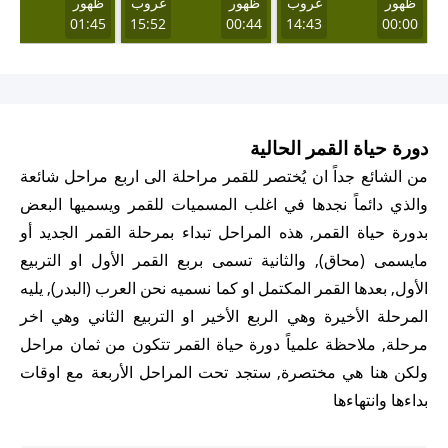
ظهور
غروب
ظهور
غروب
ظهور
غر
57
01:45
15:52
00:44
14:43
00:00
دورة حياة القمر الحالية
من الشائع جداً ان يُختصر للقمر مراحلة الى اربع مراحل شائعة
والذي دائماً نجدها في اغلب المسميات للقمر ويسميها البعض
بدورة حياة القمر, هذه المراحل تبداء بمرحلة القمر الجديد أو
مايسمى (محاق), والثانية تسمى بربع القمر الأول او التربيع
الأول, بعدها القمر المكتمل او كما نسميه نحن العرب (البدر), يليه
المرحلة الأخيرة وهي الربع الأخير او التربيع الثاني وهي اخر
مرحلة, ملاحظة علمياً دورة حياة القمر تتكون من ثمان مراحل
ولكن هنا هي مختصرة, ستجد تحت المراحل الأربعة مع اوقات
بداءها وانتهاءها