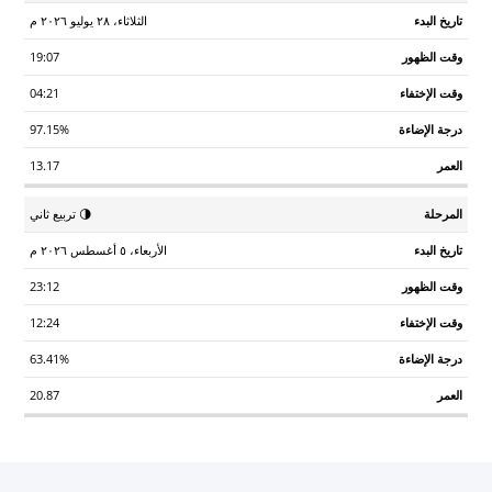
الثلاثاء، ٢٨ يوليو ٢٠٢٦ م
19:07
04:21
97.15%
13.17
🌗 تربيع ثاني
الأربعاء، ٥ أغسطس ٢٠٢٦ م
23:12
12:24
63.41%
20.87