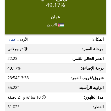
49.17%
عمان
الأردن
المكان:
الأردن,
عمان
مرحلة القمر:
🌗 تربيع ثاني
العمر الحالي للقمر:
22.23
درجة الإضاءة:
49.17%
شروق/غروب القمر:
23:54/13:33
الزاوية الرأسية:
55.22°
مدة الظهور:
🕑 10 ساعة و 21 دقيقة
القطر:
31.02°