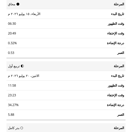
تاريخ
وقت
وقت
درجة
🌑 محاق
المرحلة
العمر
البدء
الظهور
الإختفاء
الإضاءة
الأربعاء، ١٥ يوليو ٢٠٢٦ م
06:30
20:49
0.32%
0.53
🌓 تربيع أول
الاثنين، ٢٠ يوليو ٢٠٢٦ م
11:58
23:23
34.27%
5.88
🌕 بدر كامل