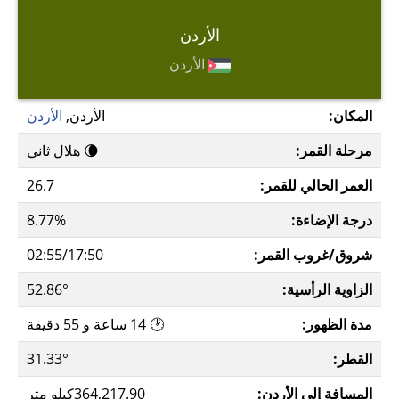
الأردن
الأردن
المكان:
الأردن,
الأردن
مرحلة القمر:
🌘 هلال ثاني
العمر الحالي للقمر:
26.7
درجة الإضاءة:
8.77%
شروق/غروب القمر:
02:55/17:50
الزاوية الرأسية:
52.86°
مدة الظهور:
🕑 14 ساعة و 55 دقيقة
القطر:
31.33°
المسافة إلى الأردن:
364,217.90كيلو متر