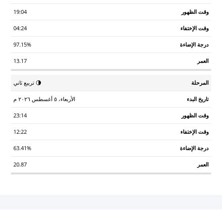
19:04
04:24
97.15%
13.17
🌗 تربيع ثاني
الأربعاء، ٥ أغسطس ٢٠٢٦ م
23:14
12:22
63.41%
20.87