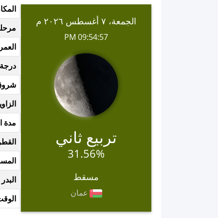
المكا
الجمعة، ٧ أغسطس ٢٠٢٦ م
مرحلة
09:54:57 PM
العمر
درجة 
شروق
الزاوي
مدة ا
تربيع ثاني
القطر
31.56%
المسا
مسقط
البدر 
عمان
الوقت 