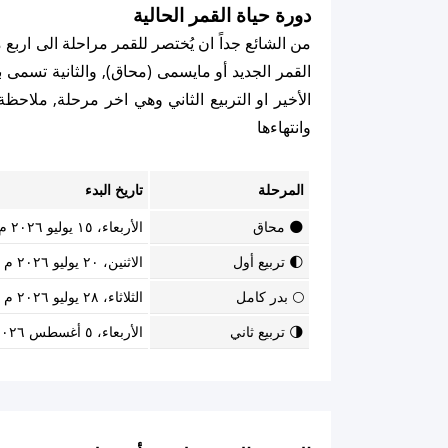
دورة حياة القمر الحالية
من الشائع جداً ان يُختصر للقمر مراحلة الى اربع
القمر الجديد أو مايسمى (محاق), والثانية تسمى برب
الأخير او التربيع الثاني وهي اخر مرحلة, ملاح
وانتهاءها
المرحلة
تاريخ البدء
🌑 محاق
الأربعاء، ١٥ يوليو ٢٠٢٦ م
🌓 تربيع أول
الاثنين، ٢٠ يوليو ٢٠٢٦ م
🌕 بدر كامل
الثلاثاء، ٢٨ يوليو ٢٠٢٦ م
🌗 تربيع ثاني
الأربعاء، ٥ أغسطس ٢٠٢٦ م