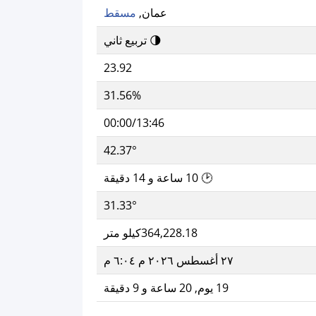
عمان,
مسقط
🌗 تربيع ثاني
23.92
31.56%
00:00/13:46
42.37°
🕑 10 ساعة و 14 دقيقة
31.33°
364,228.18كيلو متر
٢٧ أغسطس ٢٠٢٦ م ٦:٠٤ م
19 يوم, 20 ساعة و 9 دقيقة