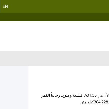
EN
القمر اليوم يمتلك من العمر 23.92 يوم, ودرجة الإضاءة او الوضوح لوجه القمر و التي يمتلكها الأن هي 31.56% كنسبة وضوح, وحالياً القمر