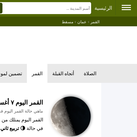
الرئيسية
›
›
القمر
عمان
مسقط
الصلاة
أتجاه القبلة
القمر
تضمين لمو
القمر اليوم ٧ أغسطس ٢٠٢٦ م
ماهي حالة القمر اليوم 
في حالة
🌗 تربيع ثاني
,