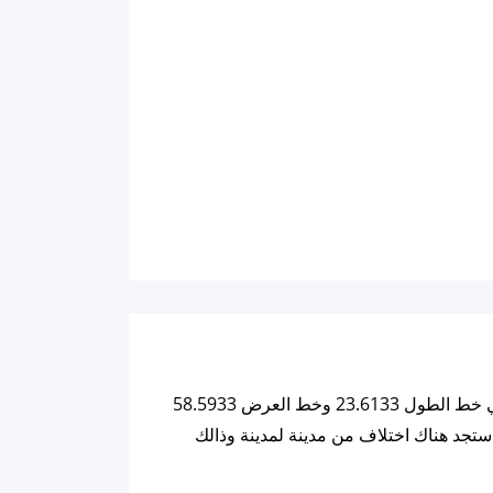
ملاحظة: كل التفاصيل والبيانات للقمر أدناه تم تحليليها بنائاً على خوارزميات تعتمد على احداثيات المدينة الحالية والتي هي خط الطول 23.6133 وخط العرض 58.5933
A ولهذا السبب وللحرص على دقة التحليل ستجد هناك اختلاف من مدينة لمدينة وذالك