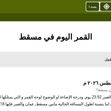
بحث !
القمر اليوم في مسقط
قعك
في مسقط؟
 اما بنسبة لطول المسافة الحالية مابين مسقط, عمان والقمر فإنها 364,228.18كيلو متر.