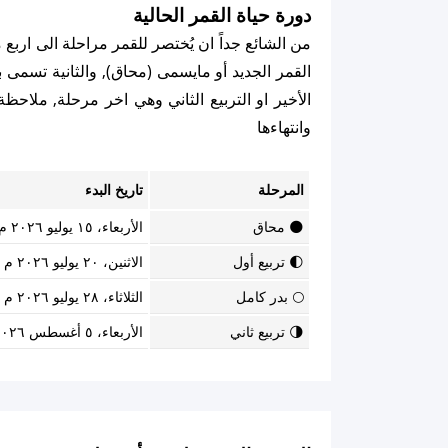
دورة حياة القمر الحالية
من الشائع جداً ان يُختصر للقمر مراحلة الى اربع
القمر الجديد أو مايسمى (محاق), والثانية تسمى برب
الأخير او التربيع الثاني وهي اخر مرحلة, ملاح
وانتهاءها
المرحلة
تاريخ البدء
🌑 محاق
الأربعاء، ١٥ يوليو ٢٠٢٦ م
🌓 تربيع أول
الاثنين، ٢٠ يوليو ٢٠٢٦ م
🌕 بدر كامل
الثلاثاء، ٢٨ يوليو ٢٠٢٦ م
🌗 تربيع ثاني
الأربعاء، ٥ أغسطس ٢٠٢٦ م