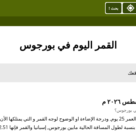
بحث !
القمر اليوم في بورجوس
قعك
في بورجوس؟
بنسبة لطول المسافة الحالية مابين بورجوس, إسبانيا والقمر فإنها 363,342.51كيلو متر.