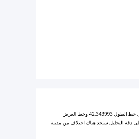
ملاحظة: كل التفاصيل والبيانات للقمر أدناه تم تحليليها بنائاً على خوارزميات تعتمد على احداثيات المدينة الحالية والتي هي خط الطول 42.343993 وخط العرض
ي للمدينة والذي هوا Europe/Madrid ولهذا السبب وللحرص على دقة التحليل ستجد هناك اختلاف من مدينة