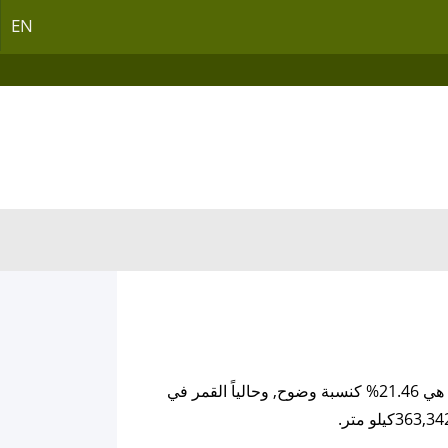
EN
القمر اليوم يمتلك من العمر 25 يوم, ودرجة الإضاءة او الوضوح لوجه القمر و التي يمتلكها الأن هي 21.46% كنسبة وضوح, وحالياً القمر في