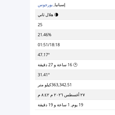
إسبانيا,
بورجوس
🌘 هلال ثاني
25
21.46%
01:51/18:18
47.17°
🕑 16 ساعة و 27 دقيقة
31.41°
363,342.51كيلو متر
٢٧ أغسطس ٢٠٢٦ م ٨:٤٢ م
19 يوم, 1 ساعة و 19 دقيقة