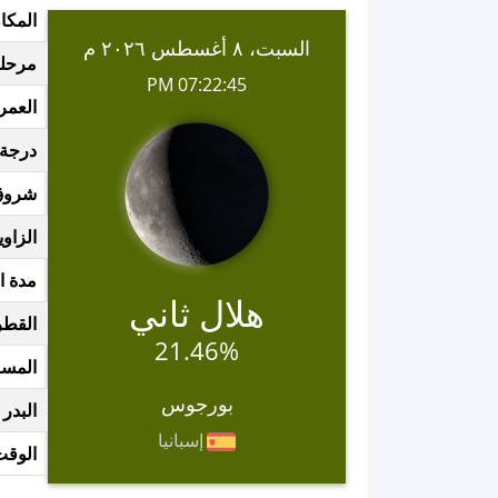
المكا
السبت، ٨ أغسطس ٢٠٢٦ م
مرحلة
07:22:45 PM
العمر
درجة 
شروق
الزاوي
مدة ا
هلال ثاني
القطر
21.46%
المسا
بورجوس
البدر 
إسبانيا
الوقت 