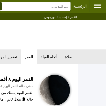
الرئيسية
›
›
القمر
إسبانيا
بورجوس
الصلاة
أتجاه القبلة
القمر
تضمين لمو
القمر اليوم ٨ أغسطس ٢٠٢٦ م
ماهي حالة القمر اليوم 
حالة
🌘 هلال ثاني
, اما 