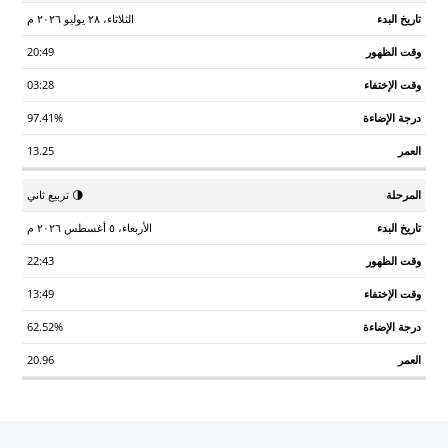
الثلاثاء، ٢٨ يوليو ٢٠٢٦ م
20:49
03:28
97.41%
13.25
🌗 تربيع ثاني
الأربعاء، ٥ أغسطس ٢٠٢٦ م
22:43
13:49
62.52%
20.96