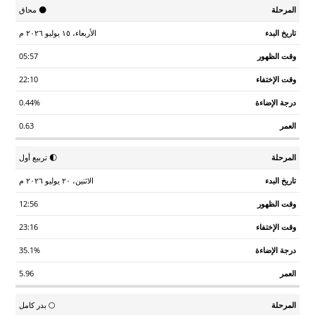
تاريخ
وقت
وقت
درجة
🌑 محاق
المرحلة
العمر
البدء
الظهور
الإختفاء
الإضاءة
الأربعاء، ١٥ يوليو ٢٠٢٦ م
05:57
22:10
0.44%
0.63
🌓 تربيع أول
الاثنين، ٢٠ يوليو ٢٠٢٦ م
12:56
23:16
35.1%
5.96
🌕 بدر كامل