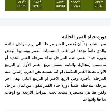
ظهور
غروب
ظهور
غروب
ظهور
غر
01
00:39
18:01
00:00
16:43
23:45
دورة حياة القمر الحالية
من الشائع جداً ان يُختصر للقمر مراحلة الى اربع مراحل شائعة
والذي دائماً نجدها في اغلب المسميات للقمر ويسميها البعض
بدورة حياة القمر, هذه المراحل تبداء بمرحلة القمر الجديد أو
مايسمى (محاق), والثانية تسمى بربع القمر الأول او التربيع
الأول, بعدها القمر المكتمل او كما نسميه نحن العرب (البدر), يليه
المرحلة الأخيرة وهي الربع الأخير او التربيع الثاني وهي اخر
مرحلة, ملاحظة علمياً دورة حياة القمر تتكون من ثمان مراحل
ولكن هنا هي مختصرة, ستجد تحت المراحل الأربعة مع اوقات
بداءها وانتهاءها