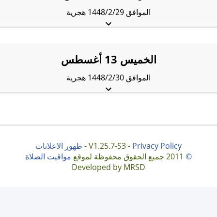
الموافق 1448/2/29 هجرية
الفجْر:
5:03 am
الشروق:
6:49 am
الظُّهْر:
1:40 pm
العَصر:
5:18 pm
المَغرب:
8:23 pm
العِشاء:
9:49 pm
الخميس 13 أغسطس
الموافق 1448/2/30 هجرية
الفجْر:
5:04 am
الشروق:
6:50 am
الظُّهْر:
1:40 pm
العَصر:
5:18 pm
المَغرب:
8:22 pm
العِشاء:
9:48 pm
Privacy Policy
V1.25.7-S3 -
-
ظهور الاعلانات
©
2011 جميع الحقوق محفوظة لموقع
مواقيت الصلاة
Developed by MRSD