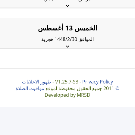
الفجْر:
5:39 am
الشروق:
7:17 am
الظُّهْر:
1:59 pm
العَصر:
5:28 pm
المَغرب:
8:33 pm
العِشاء:
9:53 pm
الخميس 13 أغسطس
الموافق 1448/2/30 هجرية
الفجْر:
5:40 am
الشروق:
7:17 am
الظُّهْر:
1:59 pm
العَصر:
5:28 pm
المَغرب:
8:32 pm
العِشاء:
9:51 pm
Privacy Policy
V1.25.7-S3 -
-
ظهور الاعلانات
©
2011 جميع الحقوق محفوظة لموقع
مواقيت الصلاة
Developed by MRSD