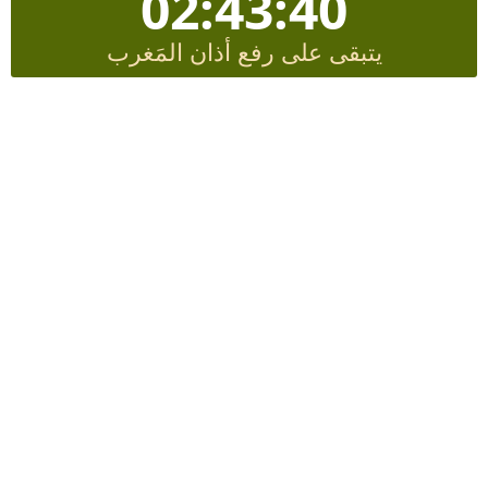
02:43:39
يتبقى على رفع أذان المَغرب