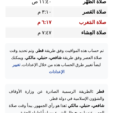
صلاة الظُّهْر
١١:٤٠ ص
صلاة العَصر
٣:١٠ م
صلاة المَغرب
٦:١٧ م
صلاة العِشاء
٧:٤٧ م
تم حساب هذه المواقيت وفق طريقة
قطر
. وتم تحديد وقت
صلاة العصر وفق طريقة
شافعي، حنبلي، مالكي
. ويمكنك
ايضاً تغيير طرق الحساب هذه من خلال الإعدادات.
تغيير
الإعدادات
قطر :
الطريقة الرسمية الصادرة عن وزارة الأوقاف
والشؤون الإسلامية في دولة قطر.
شافعي، حنبلي، مالكي :
هذا هو رأي الجمهور. يبدأ وقت صلاة
العصر عندما يصبح ظل الشيء مساوياً لطوله الحقيقي.