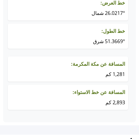
خط العرض:
26.0217° شمال
خط الطول:
51.3669° شرق
المسافة عن مكة المكرمة:
1,281 كم
المسافة عن خط الاستواء:
2,893 كم