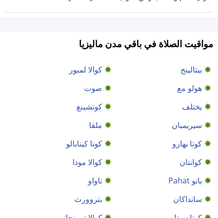
مواقيت الصلاة في باقي مدن ماليزيا
بيتالينج
كوالا لمبور
هولو مع
صوت
يختلف
كوتشينغ
سيريمبان
ملقا
كوتا بهارو
كوتا كينابالو
كوانتان
كوالا مودا
باتو Pahat
تاواو
سانداكان
بتروورث
كوتا سيتار
كوالا تيرينجانو