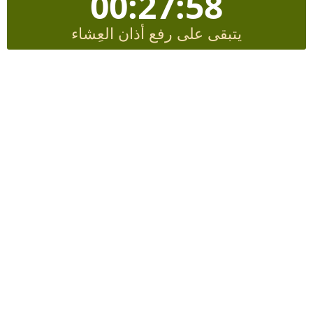
00:27:58
يتبقى على رفع أذان العِشاء