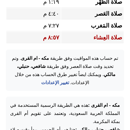
صلاة الظُّهْر
١:١٩ م
صلاة العَصر
٤:٤٠ م
صلاة المَغرب
٧:٢٧ م
صلاة العِشاء
٨:٥٧ م
تم حساب هذه المواقيت وفق طريقة
مكه - ام القرى
. وتم
تحديد وقت صلاة العصر وفق طريقة
شافعي، حنبلي،
مالكي
. ويمكنك ايضاً تغيير طرق الحساب هذه من خلال
الإعدادات.
تغيير الإعدادات
مكه - ام القرى :
هذه هي الطريقة الرسمية المستخدمة في
المملكة العربية السعودية، وتعتمد على تقويم أم القرى
بمكة المكرمة.
شافعي، حنبلي، مالكي :
هذا هو رأي الجمهور. يبدأ وقت صلاة