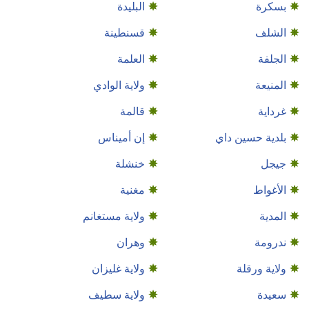
بسكرة
البليدة
الشلف
قسنطينة
الجلفة
العلمة
المنيعة
ولاية الوادي
غرداية
قالمة
بلدية حسين داي
إن أميناس
جيجل
خنشلة
الأغواط
مغنية
المدية
ولاية مستغانم
ندرومة
وهران
ولاية ورقلة
ولاية غليزان
سعيدة
ولاية سطيف