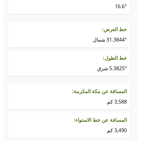
16.6°
خط العرض:
31.3844° شمال
خط الطول:
5.3825° شرق
المسافة عن مكة المكرمة:
3,588 كم
المسافة عن خط الاستواء:
3,490 كم