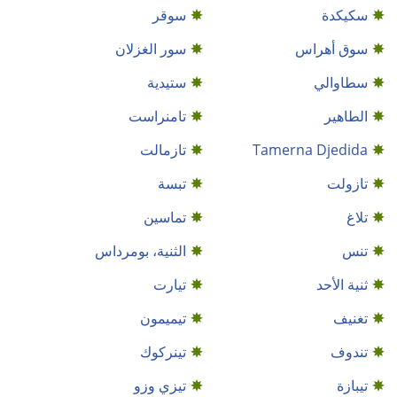
سكيكدة
سوقر
سوق أهراس
سور الغزلان
سطاوالي
ستيدية
الطاهير
تامنراست
Tamerna Djedida
تازمالت
تازولت
تبسة
تلاغ
تماسين
تنس
الثنية، بومرداس
ثنية الأحد
تيارت
تغنيف
تيميمون
تندوف
تينركوك
تيبازة
تيزي وزو