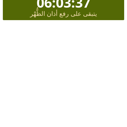
06:03:36
يتبقى على رفع أذان الظُّهْر