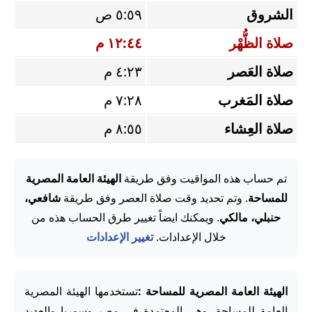
الشروق
٥:٥٩ ص
صلاة الظُّهْر
١٢:٤٤ م
صلاة العَصر
٤:٢٣ م
صلاة المَغرب
٧:٢٨ م
صلاة العِشاء
٨:٥٥ م
تم حساب هذه المواقيت وفق طريقة
الهيئة العامة المصرية
للمساحة
. وتم تحديد وقت صلاة العصر وفق طريقة
شافعي،
حنبلي، مالكي
. ويمكنك ايضاً تغيير طرق الحساب هذه من
خلال الإعدادات.
تغيير الإعدادات
الهيئة العامة المصرية للمساحة :
تستخدمها الهيئة المصرية
العامة للمساحة، وهي المعتمدة في مصر وسوريا والعديد