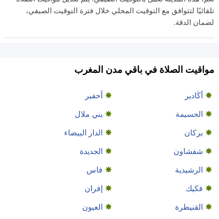
تلقائيًا لتتوافق مع التوقيت المحلي خلال فترة التوقيت الصيفي،
لضمان الدقة.
مواقيت الصلاة في باقي مدن المغرب
أڭادير
أحفير
الحسيمة
بني ملال
بركان
الدار البيضاء
شفشاون
الجديدة
الرشيدية
فاس
فكيك
إفران
القنيطرة
العيون