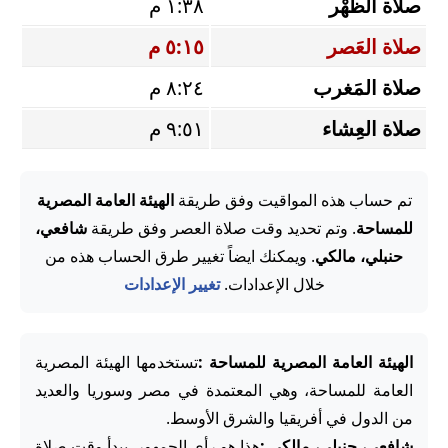
صلاة الظُّهْر
١:٣٨ م
صلاة العَصر
٥:١٥ م
صلاة المَغرب
٨:٢٤ م
صلاة العِشاء
٩:٥١ م
تم حساب هذه المواقيت وفق طريقة
الهيئة العامة المصرية
للمساحة
. وتم تحديد وقت صلاة العصر وفق طريقة
شافعي،
حنبلي، مالكي
. ويمكنك ايضاً تغيير طرق الحساب هذه من
خلال الإعدادات.
تغيير الإعدادات
الهيئة العامة المصرية للمساحة :
تستخدمها الهيئة المصرية
العامة للمساحة، وهي المعتمدة في مصر وسوريا والعديد
من الدول في أفريقيا والشرق الأوسط.
شافعي، حنبلي، مالكي :
هذا هو رأي الجمهور. يبدأ وقت صلاة