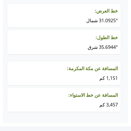
خط العرض:
31.0925° شمال
خط الطول:
35.6944° شرق
المسافة عن مكة المكرمة:
1,151 كم
المسافة عن خط الاستواء:
3,457 كم