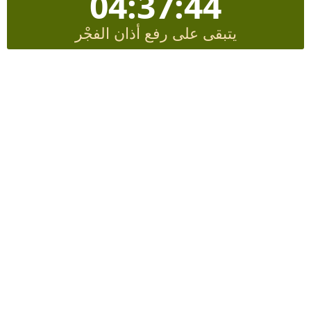
04:37:44
يتبقى على رفع أذان الفجْر