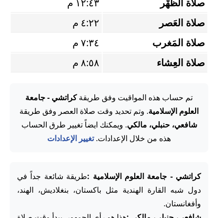
صلاة الظُّهْر
١٢:٤٣ م
صلاة العَصر
٤:٢٢ م
صلاة المَغرب
٧:٣٤ م
صلاة العِشاء
٨:٥٨ م
تم حساب هذه المواقيت وفق طريقة
كراتشي - جامعة
العلوم الإسلامية
. وتم تحديد وقت صلاة العصر وفق طريقة
شافعي، حنبلي، مالكي
. ويمكنك ايضاً تغيير طرق الحساب
هذه من خلال الإعدادات.
تغيير الإعدادات
كراتشي - جامعة العلوم الإسلامية :
طريقة شائعة جداً في
دول شبه القارة الهندية مثل باكستان، بنغلاديش، الهند،
وأفغانستان.
شافعي، حنبلي، مالكي :
هذا هو رأي الجمهور. يبدأ وقت صلاة