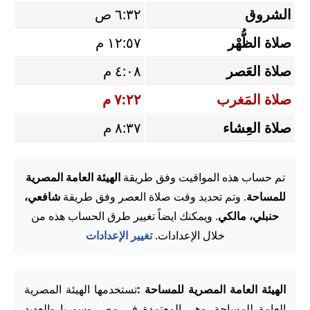
الشروق
٦:٣٢ ص
صلاة الظُّهْر
١٢:٥٧ م
صلاة العَصر
٤:٠٨ م
صلاة المَغرب
٧:٢٢ م
صلاة العِشاء
٨:٣٧ م
تم حساب هذه المواقيت وفق طريقة
الهيئة العامة المصرية
للمساحة
. وتم تحديد وقت صلاة العصر وفق طريقة
شافعي،
حنبلي، مالكي
. ويمكنك ايضاً تغيير طرق الحساب هذه من
خلال الإعدادات.
تغيير الإعدادات
الهيئة العامة المصرية للمساحة :
تستخدمها الهيئة المصرية
العامة للمساحة، وهي المعتمدة في مصر وسوريا والعديد