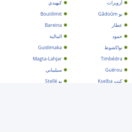
أزويرات
كيهيدي
بو Gâdoûm
Boutilimit
عطار
Bareina
حمود
المالية
نواكشوط
Guidimaka
Magta-Lahjar
Timbédra
Guérou
سيليبابي
كنت Kseïba
بو Steïlé
الطينطان
أخرس
اختار
تجكجة
Walatah
عيون العتروس
Bababé
أكجوجت