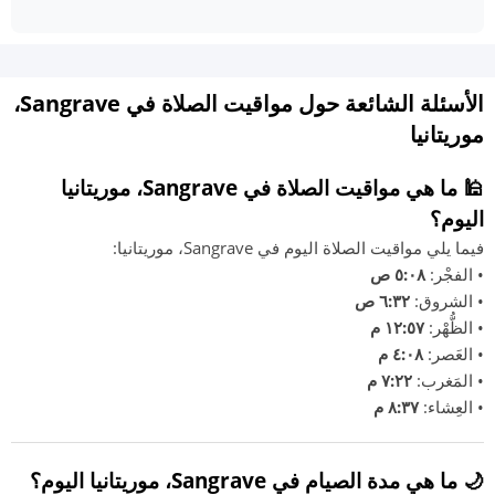
الأسئلة الشائعة حول مواقيت الصلاة في Sangrave،
موريتانيا
🕌 ما هي مواقيت الصلاة في Sangrave، موريتانيا
اليوم؟
فيما يلي مواقيت الصلاة اليوم في Sangrave، موريتانيا:
• الفجْر:
٥:٠٨ ص
• الشروق:
٦:٣٢ ص
• الظُّهْر:
١٢:٥٧ م
• العَصر:
٤:٠٨ م
• المَغرب:
٧:٢٢ م
• العِشاء:
٨:٣٧ م
🌙 ما هي مدة الصيام في Sangrave، موريتانيا اليوم؟