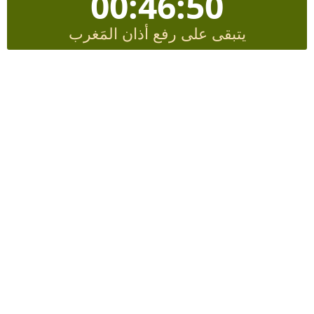
00:46:50
يتبقى على رفع أذان المَغرب