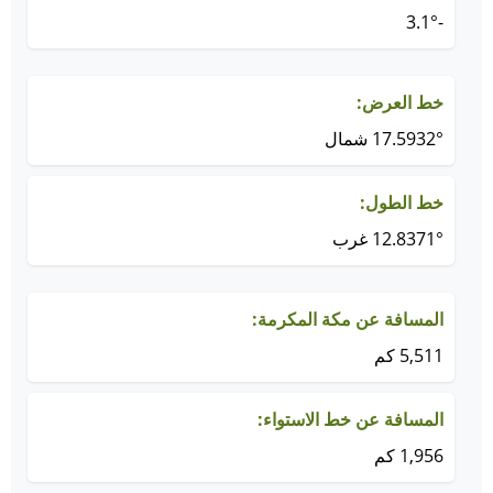
-3.1°
خط العرض:
17.5932° شمال
خط الطول:
12.8371° غرب
المسافة عن مكة المكرمة:
5,511 كم
المسافة عن خط الاستواء:
1,956 كم