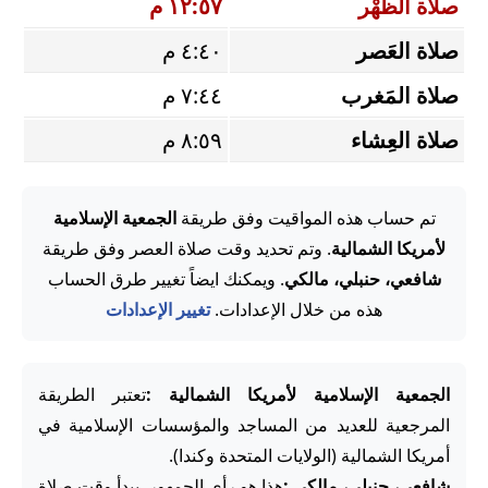
صلاة الظُّهْر
١٢:٥٧ م
صلاة العَصر
٤:٤٠ م
صلاة المَغرب
٧:٤٤ م
صلاة العِشاء
٨:٥٩ م
تم حساب هذه المواقيت وفق طريقة
الجمعية الإسلامية
لأمريكا الشمالية
. وتم تحديد وقت صلاة العصر وفق طريقة
شافعي، حنبلي، مالكي
. ويمكنك ايضاً تغيير طرق الحساب
هذه من خلال الإعدادات.
تغيير الإعدادات
الجمعية الإسلامية لأمريكا الشمالية :
تعتبر الطريقة
المرجعية للعديد من المساجد والمؤسسات الإسلامية في
أمريكا الشمالية (الولايات المتحدة وكندا).
شافعي، حنبلي، مالكي :
هذا هو رأي الجمهور. يبدأ وقت صلاة