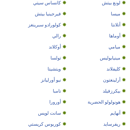
لونغ بيتش
كانساس سيتي
ميسا
فيرجينيا بيتش
أتلانتا
كولورادو سبرينغز
أوماها
رالي
ميامي
أوكلاند
مينيابوليس
تولسا
كليفلاند
ويتشيتا
أرلينغتون
نيو أورليانز
بيكرزفيلد
تامبا
هونولولو الحضرية
أورورا
أنهايم
سانت لويس
ريفرسايد
كوربوس كريستي