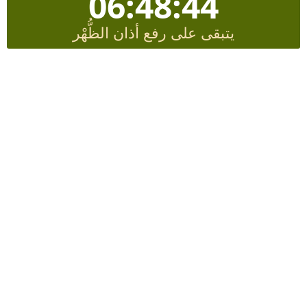
06:48:43
يتبقى على رفع أذان الظُّهْر