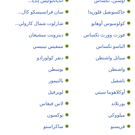
أوستن، تكساس
انديانابوليس إنديا...
جاكسونفيل فلوريدا
سان فرانسيسكو كال...
كولومبوس أوهايو
شارلوت شمال كارولي...
فورت وورث تكساس
ديترويت ميشيغان
الباسو تكساس
ممفيس تينيسي
سياتل واشنطن
دنفر كولورادو
واشنطن
بوسطن
ناشفيل
بالتيمور
أوكلاهوما سيتي
لويزفيل
بورتلاند
لاس فيغاس
ميلووكي
توكسون
فريسنو
ساكرامنتو