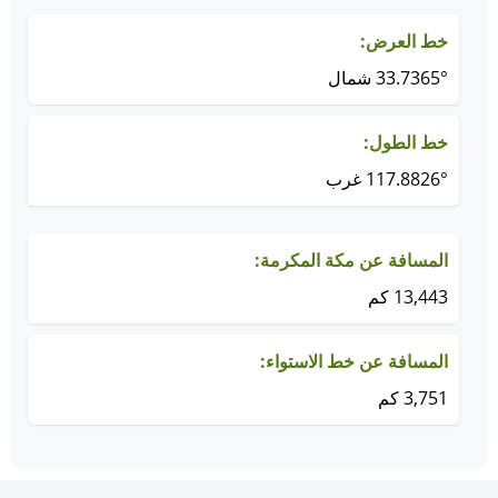
خط العرض:
33.7365° شمال
خط الطول:
117.8826° غرب
المسافة عن مكة المكرمة:
13,443 كم
المسافة عن خط الاستواء:
3,751 كم