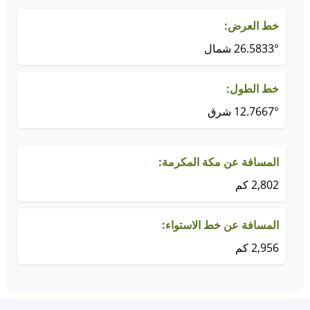
خط العرض:
26.5833° شمال
خط الطول:
12.7667° شرق
المسافة عن مكة المكرمة:
2,802 كم
المسافة عن خط الاستواء:
2,956 كم