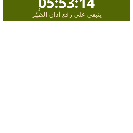
05:53:14
يتبقى على رفع أذان الظُّهْر