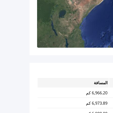
المسافة
6,966.20 كم
6,973.89 كم