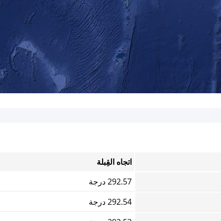
اتجاه القِبلة
292.57 درجة
292.54 درجة