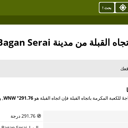
بحث !
جاه القبلة من مدينة Bagan Serai
قعك
291.76° WNW
🧭
291.76 درجة
ماليزيا, Bagan Serai