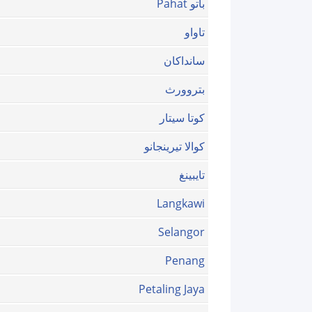
باتو Pahat
تاواو
سانداكان
بتروورث
كوتا سيتار
كوالا تيرينجانو
تايبينغ
Langkawi
Selangor
Penang
Petaling Jaya