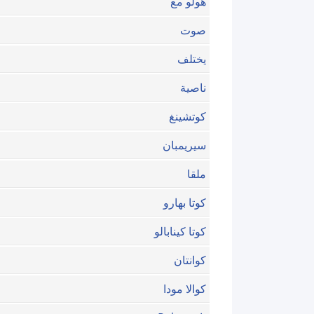
هولو مع
صوت
يختلف
ناصية
كوتشينغ
سيريمبان
ملقا
كوتا بهارو
كوتا كينابالو
كوانتان
كوالا مودا