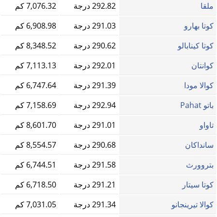
ملقا
292.82 درجة
7,076.32 كم
كوتا بهارو
291.03 درجة
6,908.98 كم
كوتا كينابالو
290.62 درجة
8,348.52 كم
كوانتان
292.01 درجة
7,113.13 كم
كوالا مودا
291.39 درجة
6,747.64 كم
باتو Pahat
292.94 درجة
7,158.69 كم
تاواو
291.01 درجة
8,601.70 كم
سانداكان
290.68 درجة
8,554.57 كم
بتروورث
291.58 درجة
6,744.51 كم
كوتا سيتار
291.21 درجة
6,718.50 كم
كوالا تيرينجانو
291.34 درجة
7,031.05 كم