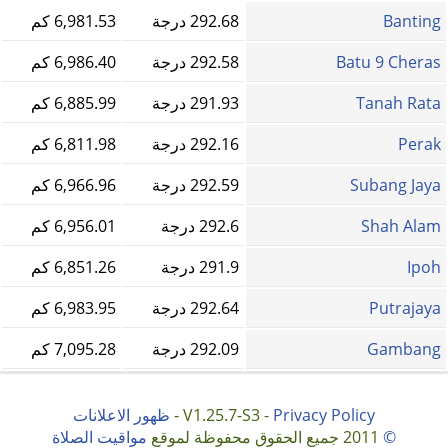
Banting
292.68 درجة
6,981.53 كم
Batu 9 Cheras
292.58 درجة
6,986.40 كم
Tanah Rata
291.93 درجة
6,885.99 كم
Perak
292.16 درجة
6,811.98 كم
Subang Jaya
292.59 درجة
6,966.96 كم
Shah Alam
292.6 درجة
6,956.01 كم
Ipoh
291.9 درجة
6,851.26 كم
Putrajaya
292.64 درجة
6,983.95 كم
Gambang
292.09 درجة
7,095.28 كم
Privacy Policy
V1.25.7-S3 -
-
ظهور الاعلانات
©
2011 جميع الحقوق محفوظة لموقع
مواقيت الصلاة