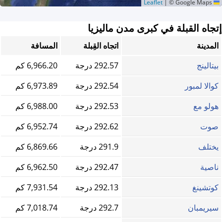
|
© Google Maps
Leaflet
إتجاه القبلة في كبرى مدن ماليزيا
المدينة
اتجاه القِبلة
المسافة
بيتالينج
292.57 درجة
6,966.20 كم
كوالا لمبور
292.54 درجة
6,973.89 كم
هولو مع
292.53 درجة
6,988.00 كم
صوت
292.62 درجة
6,952.74 كم
يختلف
291.9 درجة
6,869.66 كم
ناصية
292.47 درجة
6,962.50 كم
كوتشينغ
292.13 درجة
7,931.54 كم
سيريمبان
292.7 درجة
7,018.74 كم