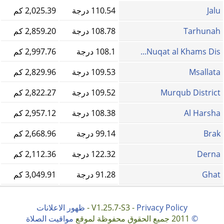
Jalu
110.54 درجة
2,025.39 كم
Tarhunah
108.78 درجة
2,859.20 كم
Nuqat al Khams Dis...
108.1 درجة
2,997.76 كم
Msallata
109.53 درجة
2,829.96 كم
Murqub District
109.52 درجة
2,822.27 كم
Al Harsha
108.38 درجة
2,957.12 كم
Brak
99.14 درجة
2,668.96 كم
Derna
122.32 درجة
2,112.36 كم
Ghat
91.28 درجة
3,049.91 كم
Privacy Policy
V1.25.7-S3 -
-
ظهور الاعلانات
©
2011 جميع الحقوق محفوظة لموقع
مواقيت الصلاة