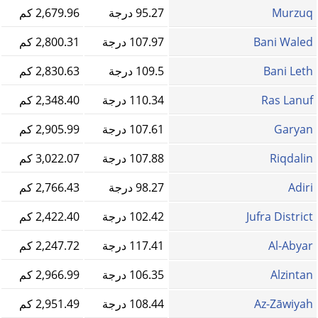
Murzuq‎
95.27 درجة
2,679.96 كم
Bani Waled
107.97 درجة
2,800.31 كم
Bani Leth
109.5 درجة
2,830.63 كم
Ras Lanuf
110.34 درجة
2,348.40 كم
Garyan
107.61 درجة
2,905.99 كم
Riqdalin
107.88 درجة
3,022.07 كم
Adiri
98.27 درجة
2,766.43 كم
Jufra District
102.42 درجة
2,422.40 كم
Al-Abyar
117.41 درجة
2,247.72 كم
Alzintan
106.35 درجة
2,966.99 كم
Az-Zāwiyah
108.44 درجة
2,951.49 كم