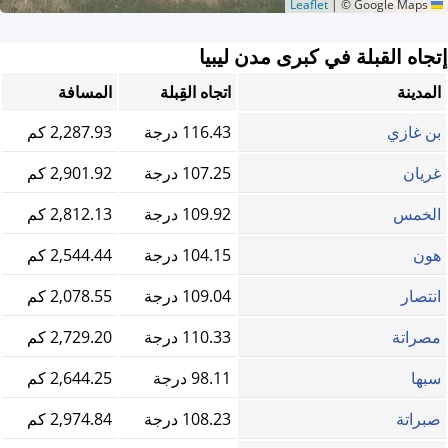
|
© Google Maps
Leaflet
إتجاه القبلة في كبرى مدن ليبيا
المدينة
اتجاه القِبلة
المسافة
بن غازي
116.43 درجة
2,287.93 كم
غريان
107.25 درجة
2,901.92 كم
الخمس
109.92 درجة
2,812.13 كم
هون
104.15 درجة
2,544.44 كم
انتصار
109.04 درجة
2,078.55 كم
مصراتة
110.33 درجة
2,729.20 كم
سبها
98.11 درجة
2,644.25 كم
صبراتة
108.23 درجة
2,974.84 كم