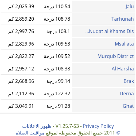
Jalu
110.54 درجة
2,025.39 كم
Tarhunah
108.78 درجة
2,859.20 كم
Nuqat al Khams Dis...
108.1 درجة
2,997.76 كم
Msallata
109.53 درجة
2,829.96 كم
Murqub District
109.52 درجة
2,822.27 كم
Al Harsha
108.38 درجة
2,957.12 كم
Brak
99.14 درجة
2,668.96 كم
Derna
122.32 درجة
2,112.36 كم
Ghat
91.28 درجة
3,049.91 كم
Privacy Policy
V1.25.7-S3 -
-
ظهور الاعلانات
©
2011 جميع الحقوق محفوظة لموقع
مواقيت الصلاة