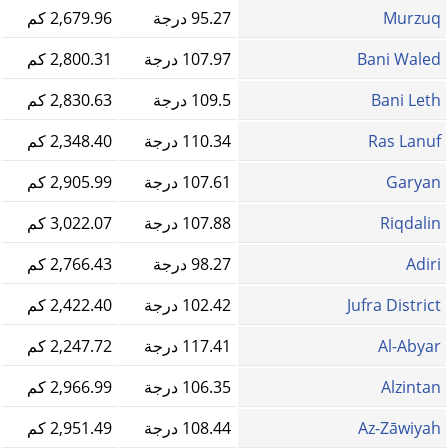
Murzuq‎
95.27 درجة
2,679.96 كم
Bani Waled
107.97 درجة
2,800.31 كم
Bani Leth
109.5 درجة
2,830.63 كم
Ras Lanuf
110.34 درجة
2,348.40 كم
Garyan
107.61 درجة
2,905.99 كم
Riqdalin
107.88 درجة
3,022.07 كم
Adiri
98.27 درجة
2,766.43 كم
Jufra District
102.42 درجة
2,422.40 كم
Al-Abyar
117.41 درجة
2,247.72 كم
Alzintan
106.35 درجة
2,966.99 كم
Az-Zāwiyah
108.44 درجة
2,951.49 كم