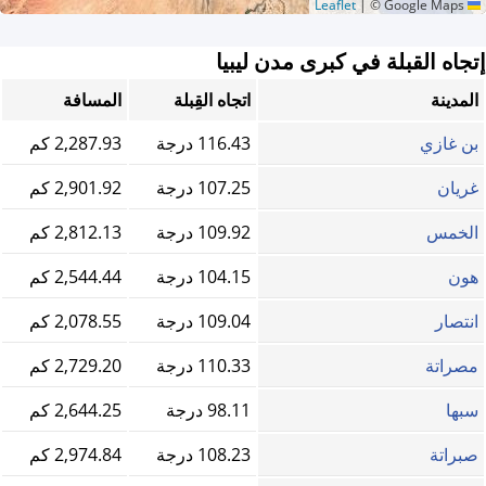
|
© Google Maps
Leaflet
إتجاه القبلة في كبرى مدن ليبيا
المدينة
اتجاه القِبلة
المسافة
بن غازي
116.43 درجة
2,287.93 كم
غريان
107.25 درجة
2,901.92 كم
الخمس
109.92 درجة
2,812.13 كم
هون
104.15 درجة
2,544.44 كم
انتصار
109.04 درجة
2,078.55 كم
مصراتة
110.33 درجة
2,729.20 كم
سبها
98.11 درجة
2,644.25 كم
صبراتة
108.23 درجة
2,974.84 كم